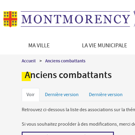
MA VILLE
LA VIE MUNICIPALE
Découvrir Montmorency
Le Maire
Démarches en ligne
Vie culturelle
Accueil
Anciens combattants
La ville en bref
Les équipements culturels
Enfance - Education
Anciens combattants
Histoire de la ville
Programmation culturelle
Portail famille
Patrimoine architectural
Le jumelage
Petite enfance
Onglets
Patrimoine naturel
Direction des Affaires culturelles
Voir
Dernière version
Dernière version
Restauration scolaire
Montmorency en images
Médiations culturelles
principaux
Vie scolaire et périscolaire
Retrouvez ci-dessous la liste des associations sur la th
Les syndicats intercommunaux
Si vous souhaitez procéder à des modifications, merci 
Séniors / Social