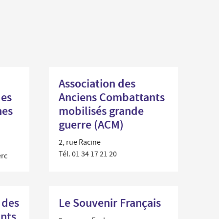
...
rdonnées des Services de la Ville et numéros
Un
es
professionnel
nementiel
...
Un
iplômes du travail
nouvel
arrivant
ide-greniers
ocation et prêt des salles municipales
Association des
des
Anciens Combattants
nes
mobilisés grande
guerre (ACM)
2, rue Racine
Tél. 01 34 17 21 20
erc
 des
Le Souvenir Français
nts