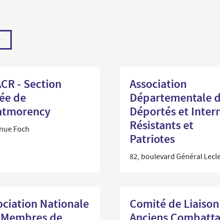
Santé et aides solidaires
Coo
util
Emploi
Évé
R
D
V
L
CR - Section
Association
lée de
Départementale 
tmorency
Déportés et Inter
Résistants et
enue Foch
Patriotes
82, boulevard Général Lecl
ociation Nationale
Comité de Liaison
 Membres de
Anciens Combatta