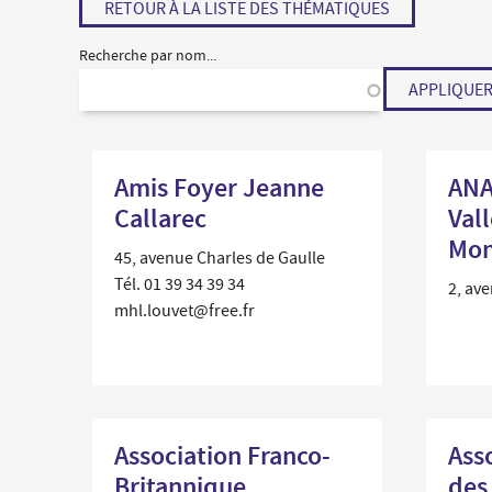
RETOUR À LA LISTE DES THÉMATIQUES
Économie locale
Recherche par nom...
Commerces, entreprises et services
Distribution de produits en circuit court
APPLIQUE
Démarches administratives liées aux commerces
Le marché
Les événements de vos commerçants
Amis Foyer Jeanne
ANA
Callarec
Val
Mon
45, avenue Charles de Gaulle
Tél. 01 39 34 39 34
2, av
mhl.louvet@free.fr
Association Franco-
Ass
Britannique
des