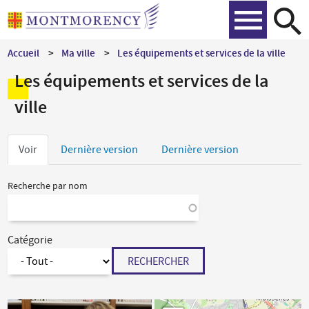
Aller
Recher
au
contenu
Accueil
Ma ville
Les équipements et services de la ville
principal
Les équipements et services de la
ville
Onglets
Voir
Dernière version
Dernière version
principaux
Recherche par nom
Catégorie
RECHERCHER