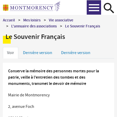
Aller
Recher
au
contenu
Accueil
Mes loisirs
Vie associative
principal
L'annuaire des associations
Le Souvenir Français
Le Souvenir Français
Onglets
Voir
Dernière version
Dernière version
principaux
Conserve la mémoire des personnes mortes pour la
patrie, veille à l'entretien des tombes et des
monuments, transmet le devoir de mémoire
Mairie de Montmorency
2, avenue Foch