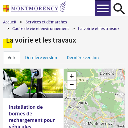
Aller
Recher
au
contenu
Accueil
Services et démarches
principal
Cadre de vie et environnement
La voirie et les travaux
La voirie et les travaux
Onglets
Voir
Dernière version
Dernière version
principaux
+
−
Installation de
bornes de
rechargement pour
véhicules