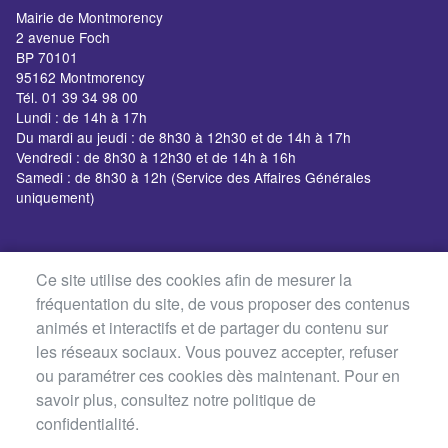
Réhabilitation et
Mairie de Montmorency
extension du
2 avenue Foch
groupe scolaire
BP 70101
Ferry : un projet, 2
95162 Montmorency
enjeux majeurs
Tél. 01 39 34 98 00
Lundi : de 14h à 17h
101 avenue Charles de
Du mardi au jeudi : de 8h30 à 12h30 et de 14h à 17h
Gaulle
Vendredi : de 8h30 à 12h30 et de 14h à 16h
Samedi : de 8h30 à 12h (Service des Affaires Générales
uniquement)
Ce site utilise des cookies afin de mesurer la
fréquentation du site, de vous proposer des contenus
animés et interactifs et de partager du contenu sur
Rénovation de la
les réseaux sociaux. Vous pouvez accepter, refuser
Salle de la Forêt
ou paramétrer ces cookies dès maintenant. Pour en
savoir plus, consultez notre politique de
confidentialité.