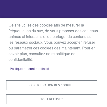
Ce site utilise des cookies afin de mesurer la
fréquentation du site, de vous proposer des contenus
animés et interactifs et de partager du contenu sur
les réseaux sociaux. Vous pouvez accepter, refuser
ou paramétrer ces cookies dès maintenant. Pour en
savoir plus, consultez notre politique de
confidentialité.
Politique de confidentialité
MENU
PLAN DU SITE
CONTACT
MENTIONS LÉGALES
PIED
DE
DONNÉES PERSONNELLES
CONFIGURATION DES COOKIES
PAGE
ACCESSIBILITÉ : NON CONFORME
COOKIES
TOUT REFUSER
S'IDENTIFIER