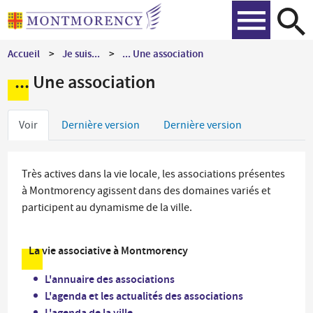
Aller
Recher
au
contenu
Accueil
Je suis...
... Une association
principal
... Une association
Onglets
Voir
Dernière version
Dernière version
principaux
Très actives dans la vie locale, les associations présentes
à Montmorency agissent dans des domaines variés et
participent au dynamisme de la ville.
La vie associative à Montmorency
L'annuaire des associations
L'agenda et les actualités des associations
L'agenda de la ville