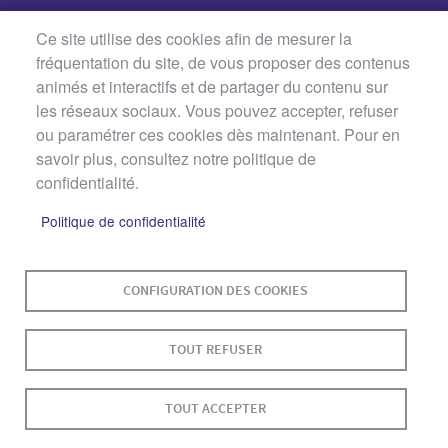
Ce site utilise des cookies afin de mesurer la
fréquentation du site, de vous proposer des contenus
animés et interactifs et de partager du contenu sur
les réseaux sociaux. Vous pouvez accepter, refuser
ou paramétrer ces cookies dès maintenant. Pour en
savoir plus, consultez notre politique de
confidentialité.
Politique de confidentialité
MENU
PLAN DU SITE
CONTACT
MENTIONS LÉGALES
PIED
CONFIGURATION DES COOKIES
DE
DONNÉES PERSONNELLES
PAGE
TOUT REFUSER
ACCESSIBILITÉ : NON CONFORME
COOKIES
S'IDENTIFIER
TOUT ACCEPTER