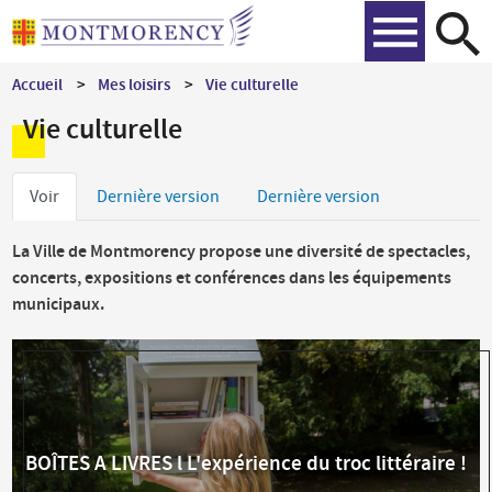
Aller
Recher
au
contenu
Accueil
Mes loisirs
Vie culturelle
principal
Vie culturelle
Onglets
Voir
Dernière version
Dernière version
principaux
La Ville de Montmorency propose une diversité de spectacles,
concerts, expositions et conférences dans les équipements
municipaux.
BOÎTES A LIVRES l L'expérience du troc littéraire !