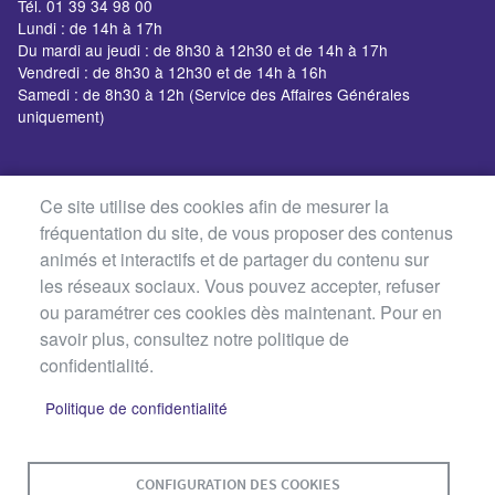
Tél. 01 39 34 98 00
Lundi : de 14h à 17h
Du mardi au jeudi : de 8h30 à 12h30 et de 14h à 17h
Vendredi : de 8h30 à 12h30 et de 14h à 16h
Samedi : de 8h30 à 12h (Service des Affaires Générales
uniquement)
Ce site utilise des cookies afin de mesurer la
fréquentation du site, de vous proposer des contenus
animés et interactifs et de partager du contenu sur
les réseaux sociaux. Vous pouvez accepter, refuser
ou paramétrer ces cookies dès maintenant. Pour en
savoir plus, consultez notre politique de
confidentialité.
Politique de confidentialité
MENU
PLAN DU SITE
CONTACT
MENTIONS LÉGALES
CONFIGURATION DES COOKIES
PIED