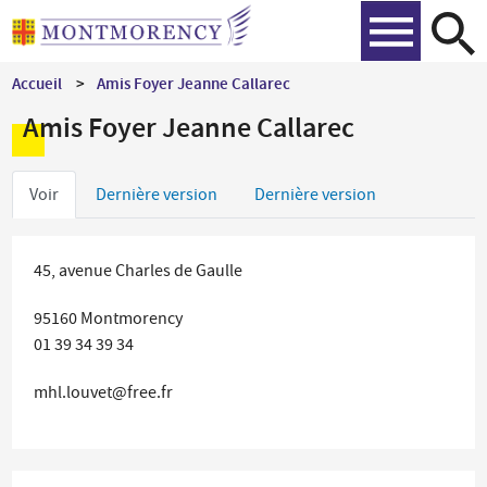
Aller
Recher
au
contenu
Accueil
Amis Foyer Jeanne Callarec
principal
Amis Foyer Jeanne Callarec
Onglets
Voir
Dernière version
Dernière version
principaux
45, avenue Charles de Gaulle
95160
Montmorency
01 39 34 39 34
mhl.louvet@free.fr