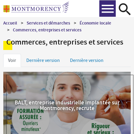
Aller
Recher
au
contenu
Accueil
Services et démarches
Économie locale
principal
Commerces, entreprises et services
Commerces, entreprises et services
Onglets
Voir
Dernière version
Dernière version
principaux
BALT, entreprise industrielle implantée sur
Montmorency, recrute