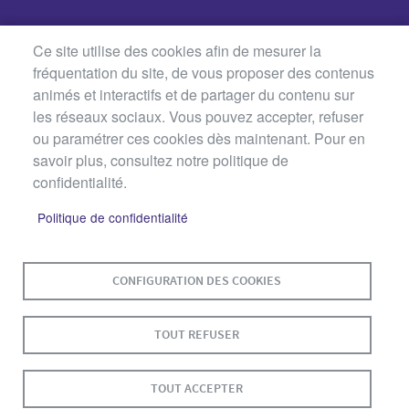
Ce site utilise des cookies afin de mesurer la
fréquentation du site, de vous proposer des contenus
animés et interactifs et de partager du contenu sur
les réseaux sociaux. Vous pouvez accepter, refuser
ou paramétrer ces cookies dès maintenant. Pour en
savoir plus, consultez notre politique de
confidentialité.
Politique de confidentialité
MENU
PLAN DU SITE
CONTACT
MENTIONS LÉGALES
PIED
DE
DONNÉES PERSONNELLES
CONFIGURATION DES COOKIES
PAGE
ACCESSIBILITÉ : NON CONFORME
COOKIES
TOUT REFUSER
S'IDENTIFIER
TOUT ACCEPTER