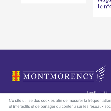
le n°
Lundi : de 14h
Mairie de Montmorency
Du mardi au je
Ce site utilise des cookies afin de mesurer la fréquentati
2 avenue Foch
14h à 17h
et interactifs et de partager du contenu sur les réseaux so
BP 70101
Vendredi : de 