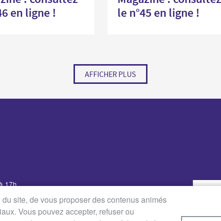
46 en ligne !
le n°45 en ligne !
AFFICHER PLUS
 à 17h
udi : de 8h30 à 12h30 et de
on du site, de vous proposer des contenus animés
ciaux. Vous pouvez accepter, refuser ou
8h30 à 12h30 et de 14h à 16h