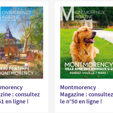
Santé et aides solidaires
Coo
util
Emploi
Évé
D
V
L
morency
Montmorency
ine : consultez
Magazine : consulte
51 en ligne !
le n°50 en ligne !