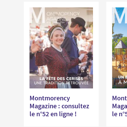
Économie locale
Commerces, entreprises et services
Distribution de produits en circuit court
Démarches administratives liées aux commerces
Le marché
Les événements de vos commerçants
Montmorency
Mont
Magazine : consultez
Magaz
le n°52 en ligne !
le n°