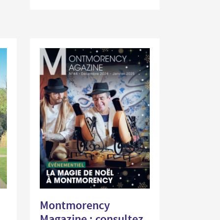
Montmorency
z
Magazine : consultez