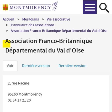
Aller
Recher
au
contenu
Accueil
Mes loisirs
Vie associative
principal
L'annuaire des associations
Association Franco-Britannique Départemental du Val d'Oise
Association Franco-Britannique
Départemental du Val d'Oise
Onglets
Voir
Dernière version
Dernière version
principaux
2, rue Racine
95160
Montmorency
01 34 17 21 20