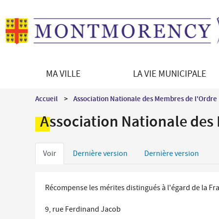
MA VILLE
LA VIE MUNICIPALE
Découvrir Montmorency
Le Maire
Démarches en ligne
Vie culturelle
Accueil
Association Nationale des Membres de l'Ordre 
La ville en bref
Les équipements culturels
Enfance - Education
Association Nationale des
Histoire de la ville
Programmation culturelle
Portail famille
Patrimoine architectural
Le jumelage
Petite enfance
Onglets
Patrimoine naturel
Direction des Affaires culturelles
Voir
Dernière version
Dernière version
Restauration scolaire
Montmorency en images
Médiations culturelles
principaux
Vie scolaire et périscolaire
Les syndicats intercommunaux
Récompense les mérites distingués à l'égard de la Fr
Séniors / Social
9, rue Ferdinand Jacob