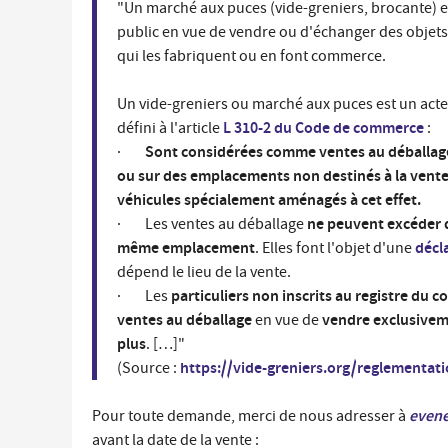
"Un marché aux puces (vide-greniers, brocante) e
Économie locale
public en vue de vendre ou d'échanger des objets
Commerces, entreprises et services
qui les fabriquent ou en font commerce.
Distribution de produits en circuit court
Un vide-greniers ou marché aux puces est un act
Démarches administratives liées aux commerces
L 310-2 du Code de commerce
défini à l'article
:
Le marché
Sont considérées comme ventes au déballage
·
Les événements de vos commerçants
ou sur des emplacements non destinés à la vente 
véhicules spécialement aménagés à cet effet.
ne peuvent excéder d
· Les ventes au déballage
même emplacement
décl
. Elles font l'objet d'une
dépend le lieu de la vente.
particuliers non inscrits au registre du
· Les
ventes au déballage
vendre exclusiveme
en vue de
plus
. […]"
https://vide-greniers.org/reglementati
(Source :
evene
Pour toute demande, merci de nous adresser à
avant la date de la vente :