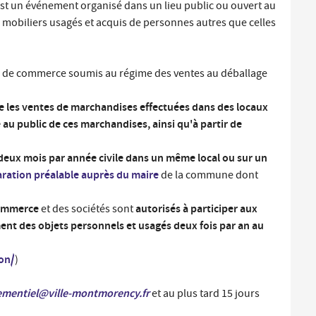
st un événement organisé dans un lieu public ou ouvert au
Santé et aides solidaires
Coo
 mobiliers usagés et acquis de personnes autres que celles
util
Emploi
Évé
e de commerce soumis au régime des ventes au déballage
D
V
 les ventes de marchandises effectuées dans des locaux
L
au public de ces marchandises, ainsi qu'à partir de
eux mois par année civile dans un même local ou sur un
aration préalable auprès du maire
de la commune dont
 commerce
autorisés à participer aux
et des sociétés sont
nt des objets personnels et usagés deux fois par an au
on/
)
mentiel@ville-montmorency.fr
et
au plus tard 15 jours