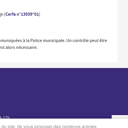
Cerfa n°13939*01
e (
)
muniquées à la Police municipale. Un contrôle peut être
est alors nécessaire.
 à 17h
udi : de 8h30 à 12h30 et de
on du site, de vous proposer des contenus animés