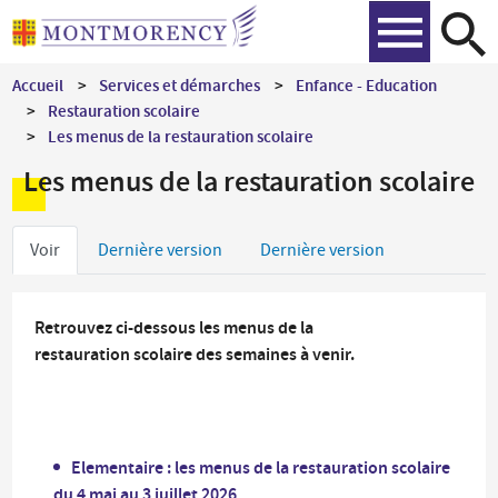
Aller
Recher
au
contenu
Accueil
Services et démarches
Enfance - Education
principal
Restauration scolaire
Les menus de la restauration scolaire
Les menus de la restauration scolaire
Onglets
Voir
Dernière version
Dernière version
principaux
Retrouvez ci-dessous les menus de la
restauration scolaire des semaines à venir.
Elementaire : les menus de la restauration scolaire
du 4 mai au 3 juillet 2026