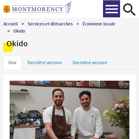
Aller
Recher
au
contenu
Accueil
Services et démarches
Économie locale
principal
Okido
Okido
Onglets
Voir
Dernière version
Dernière version
principaux