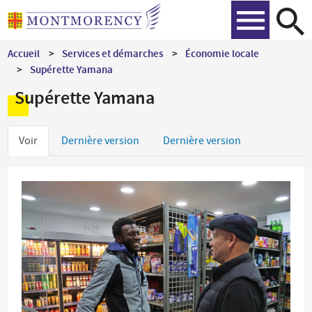
Aller
Recher
au
contenu
Accueil
Services et démarches
Économie locale
principal
Supérette Yamana
Supérette Yamana
Onglets
Voir
Dernière version
Dernière version
principaux