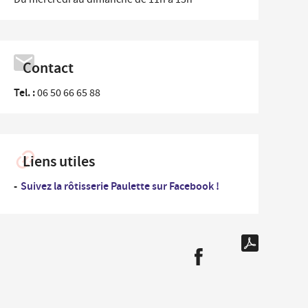
...
rdonnées des Services de la Ville et numéros
Un
es
professionnel
nementiel
...
Contact
Un
iplômes du travail
nouvel
arrivant
Tel. :
06 50 66 65 88
ide-greniers
ocation et prêt des salles municipales
Liens utiles
Suivez la rôtisserie Paulette sur Facebook !