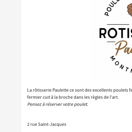
Économie locale
Commerces, entreprises et services
Distribution de produits en circuit court
Démarches administratives liées aux commerces
Le marché
Les événements de vos commerçants
La rôtisserie Paulette ce sont des excellents poulets 
fermier cuit à la broche dans les règles de l'art.
Pensez à réserver votre poulet.
2 rue Saint-Jacques