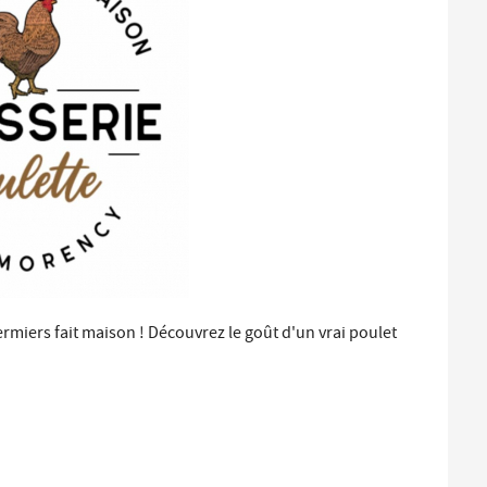
Santé et aides solidaires
Coo
util
Emploi
Évé
D
V
L
fermiers fait maison ! Découvrez le goût d'un vrai poulet