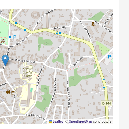
|
©
contributors
Leaflet
OpenStreetMap