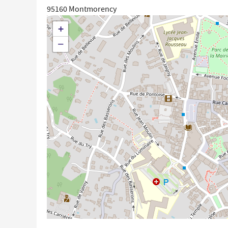
95160
Montmorency
+
−