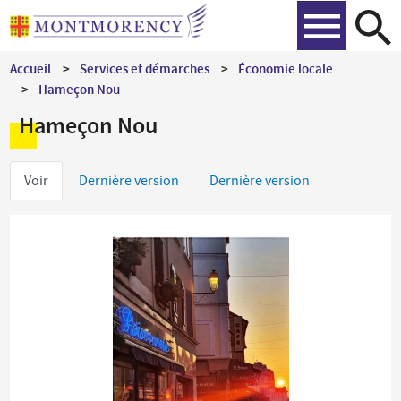
Aller
Recher
au
contenu
Accueil
Services et démarches
Économie locale
principal
Hameçon Nou
Hameçon Nou
Onglets
Voir
Dernière version
Dernière version
principaux