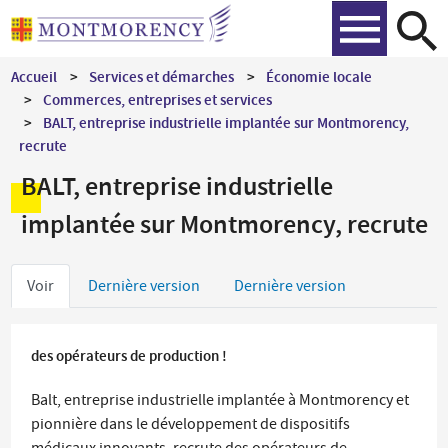
Aller
Recher
au
contenu
Accueil
Services et démarches
Économie locale
principal
Commerces, entreprises et services
BALT, entreprise industrielle implantée sur Montmorency,
recrute
BALT, entreprise industrielle
implantée sur Montmorency, recrute
Onglets
Voir
Dernière version
Dernière version
principaux
des opérateurs de production !
Balt, entreprise industrielle implantée à Montmorency et
pionnière dans le développement de dispositifs