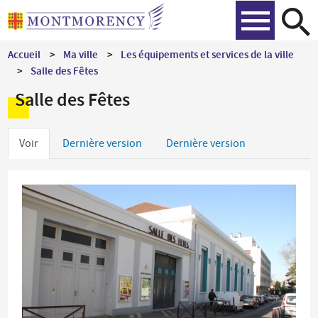
Aller
Recher
au
contenu
Accueil
Ma ville
Les équipements et services de la ville
principal
Salle des Fêtes
Salle des Fêtes
Onglets
Voir
Dernière version
Dernière version
principaux