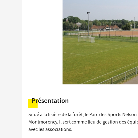
Économie locale
Commerces, entreprises et services
Distribution de produits en circuit court
Démarches administratives liées aux commerces
Le marché
Les événements de vos commerçants
Présentation
Situé à la lisière de la forêt, le Parc des Sports Nels
Montmorency. Il sert comme lieu de gestion des équip
avec les associations.