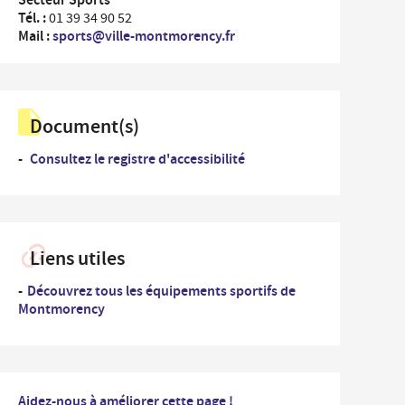
...
rdonnées des Services de la Ville et numéros
Tél. :
01 39 34 90 52
Un
es
Mail :
sports@ville-montmorency.fr
professionnel
nementiel
...
Un
iplômes du travail
nouvel
arrivant
Document(s)
ide-greniers
ocation et prêt des salles municipales
Consultez le registre d'accessibilité
Liens utiles
Découvrez tous les équipements sportifs de
Montmorency
Aidez-nous à améliorer cette page !