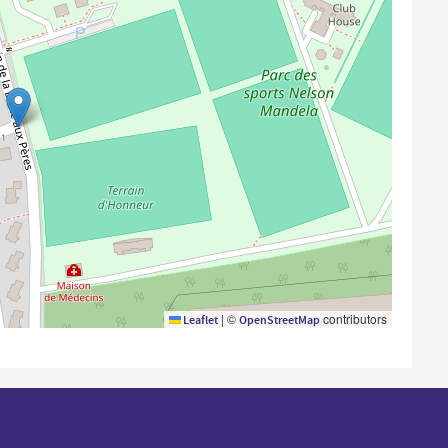
|
©
contributors
Leaflet
OpenStreetMap