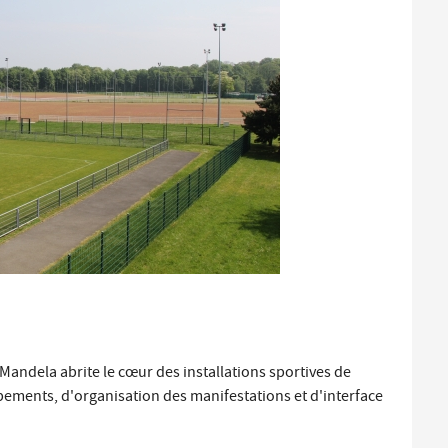
Santé et aides solidaires
Coo
util
Emploi
Évé
D
V
L
on Mandela abrite le cœur des installations sportives de
ements, d'organisation des manifestations et d'interface