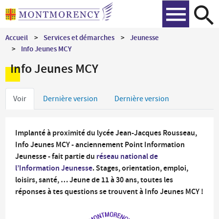
Aller
Recher
au
contenu
Accueil
Services et démarches
Jeunesse
principal
Info Jeunes MCY
Info Jeunes MCY
Onglets
Voir
Dernière version
Dernière version
principaux
Implanté à proximité du lycée Jean-Jacques Rousseau,
Info Jeunes MCY - anciennement Point Information
Jeunesse - fait partie du
réseau national de
l’Information Jeunesse
. Stages, orientation, emploi,
loisirs, santé, … Jeune de 11 à 30 ans, toutes les
réponses à tes questions se trouvent à Info Jeunes MCY !