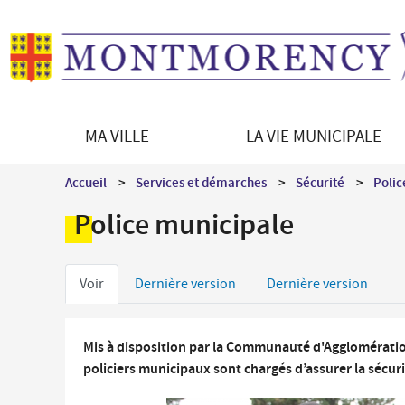
MA VILLE
LA VIE MUNICIPALE
Découvrir Montmorency
Le Maire
Démarches en ligne
Vie culturelle
Accueil
Services et démarches
Sécurité
Polic
La ville en bref
Les équipements culturels
Enfance - Education
Police municipale
Histoire de la ville
Programmation culturelle
Portail famille
Patrimoine architectural
Le jumelage
Petite enfance
Onglets
Patrimoine naturel
Direction des Affaires culturelles
Voir
Dernière version
Dernière version
Restauration scolaire
Montmorency en images
Médiations culturelles
principaux
Vie scolaire et périscolaire
Les syndicats intercommunaux
Mis à disposition par la Communauté d'Agglomération d
policiers municipaux sont chargés d’assurer la sécuri
Séniors / Social