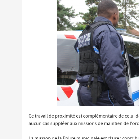
Économie locale
Commerces, entreprises et services
Distribution de produits en circuit court
Démarches administratives liées aux commerces
Le marché
Les événements de vos commerçants
Ce travail de proximité est complémentaire de celui d
aucun cas suppléer aux missions de maintien de l'ord
La mission de la Police municipale est claire : contr