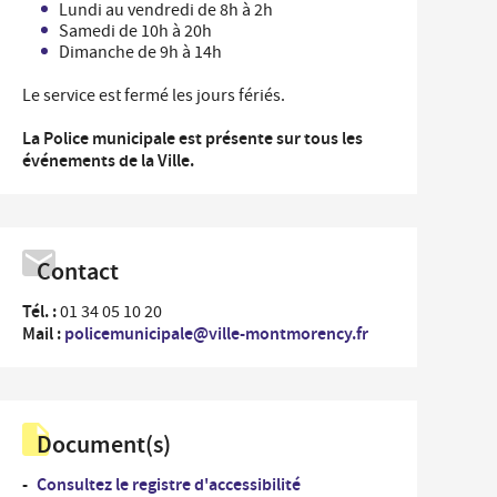
Lundi au vendredi de 8h à 2h
...
rdonnées des Services de la Ville et numéros
Samedi de 10h à 20h
Un
es
professionnel
Dimanche de 9h à 14h
nementiel
...
Le service est fermé les jours fériés.
Un
iplômes du travail
nouvel
La Police municipale est présente sur tous les
arrivant
ide-greniers
événements de la Ville.
ocation et prêt des salles municipales
Contact
Tél. :
01 34 05 10 20
Mail :
policemunicipale@ville-montmorency.fr
Document(s)
Consultez le registre d'accessibilité