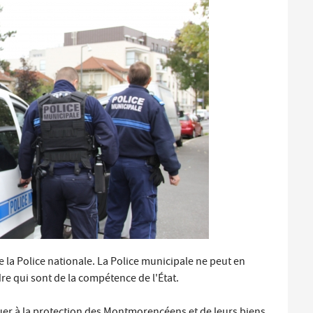
Santé et aides solidaires
Coo
util
Emploi
Évé
D
V
L
e la Police nationale. La Police municipale ne peut en
re qui sont de la compétence de l'État.
ibuer à la protection des Montmorencéens et de leurs biens.