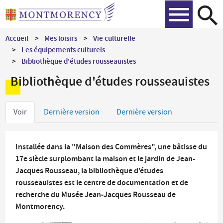
Aller
Recher
au
contenu
Accueil
Mes loisirs
Vie culturelle
principal
Les équipements culturels
Bibliothèque d'études rousseauistes
Bibliothèque d'études rousseauistes
Onglets
Voir
Dernière version
Dernière version
principaux
Installée dans la "Maison des Commères", une bâtisse du
17e siècle surplombant la maison et le jardin de Jean-
Jacques Rousseau, la bibliothèque d’études
rousseauistes est le centre de documentation et de
recherche du Musée Jean-Jacques Rousseau de
Montmorency.