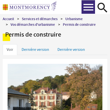
Aller
Recher
au
contenu
Accueil
Services et démarches
Urbanisme
principal
Vos démarches d'urbanisme
Permis de construire
Permis de construire
Onglets
Voir
Dernière version
Dernière version
principaux