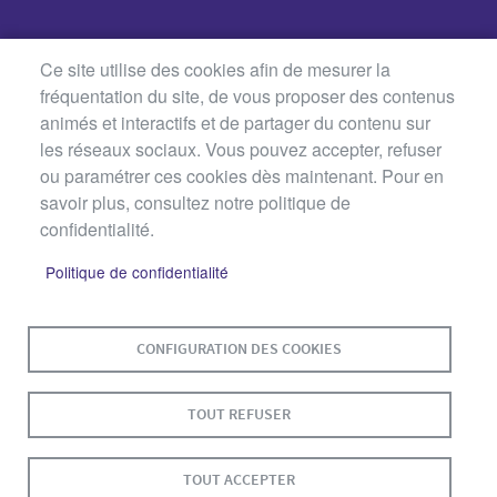
Ce site utilise des cookies afin de mesurer la
fréquentation du site, de vous proposer des contenus
animés et interactifs et de partager du contenu sur
les réseaux sociaux. Vous pouvez accepter, refuser
ou paramétrer ces cookies dès maintenant. Pour en
savoir plus, consultez notre politique de
confidentialité.
Politique de confidentialité
MENU
PLAN DU SITE
CONTACT
MENTIONS LÉGALES
PIED
CONFIGURATION DES COOKIES
DE
DONNÉES PERSONNELLES
PAGE
TOUT REFUSER
ACCESSIBILITÉ : NON CONFORME
COOKIES
S'IDENTIFIER
TOUT ACCEPTER