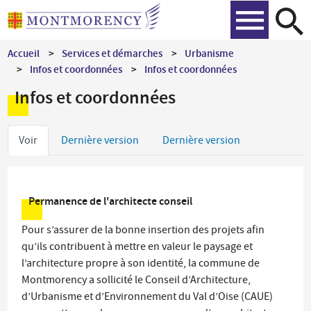
Aller
Recher
au
contenu
Accueil
Services et démarches
Urbanisme
principal
Infos et coordonnées
Infos et coordonnées
Infos et coordonnées
Onglets
Voir
Dernière version
Dernière version
principaux
Permanence de l'architecte conseil
Pour s’assurer de la bonne insertion des projets afin
qu’ils contribuent à mettre en valeur le paysage et
l’architecture propre à son identité, la commune de
Montmorency a sollicité le Conseil d’Architecture,
d’Urbanisme et d’Environnement du Val d’Oise (CAUE)