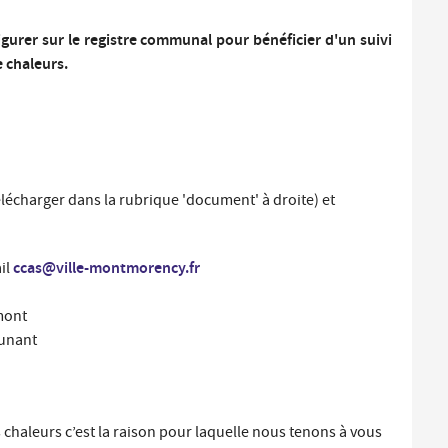
Santé et aides solidaires
Coo
util
igurer sur le registre communal pour bénéficier d'un suivi
e chaleurs.
Emploi
Évé
D
V
L
télécharger dans la rubrique 'document' à droite) et
ccas@ville-montmorency.fr
il
mont
Dunant
 chaleurs c’est la raison pour laquelle nous tenons à vous