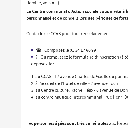
(famille, voisin...).
Économie locale
Le Centre communal d'Action sociale vous invite à f
Commerces, entreprises et services
personnalisé et de conseils lors des périodes de fort
Distribution de produits en circuit court
Démarches administratives liées aux commerces
Contactez le CCAS pour tout renseignement :
Le marché
Les événements de vos commerçants
☎ : Composez le 01 34 17 60 99
? : Ou remplissez le formulaire d’inscription (à 
déposez-le :
au CCAS - 17 avenue Charles de Gaulle ou par ma
à l'accueil de l'hôtel de ville - 2 avenue Foch
au Centre culturel Rachel Félix - 6 avenue de Do
au centre nautique intercommunal - rue Henri 
personnes âgées sont très vulnérables
Les
aux fortes