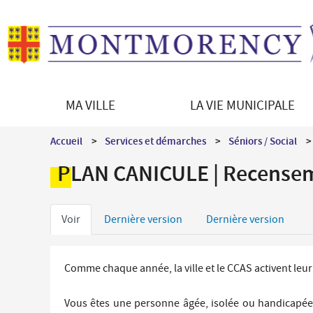
MA VILLE
LA VIE MUNICIPALE
Découvrir Montmorency
Le Maire
Démarches en ligne
Vie culturelle
Accueil
Services et démarches
Séniors / Social
La ville en bref
Les équipements culturels
Enfance - Education
PLAN CANICULE | Recenseme
Histoire de la ville
Programmation culturelle
Portail famille
Patrimoine architectural
Le jumelage
Petite enfance
Onglets
Patrimoine naturel
Direction des Affaires culturelles
Voir
Dernière version
Dernière version
Restauration scolaire
Montmorency en images
Médiations culturelles
principaux
Vie scolaire et périscolaire
Les syndicats intercommunaux
Comme chaque année, la ville et le CCAS activent leur
Séniors / Social
Vous êtes une personne âgée, isolée ou handicapée