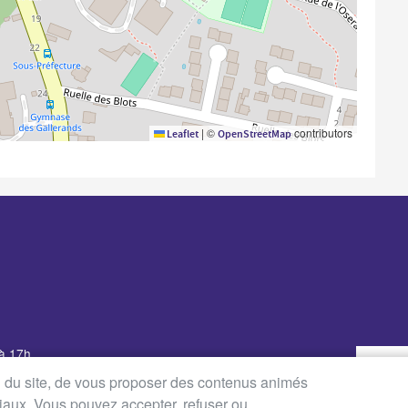
|
©
contributors
Leaflet
OpenStreetMap
 à 17h
udi : de 8h30 à 12h30 et de
on du site, de vous proposer des contenus animés
ciaux. Vous pouvez accepter, refuser ou