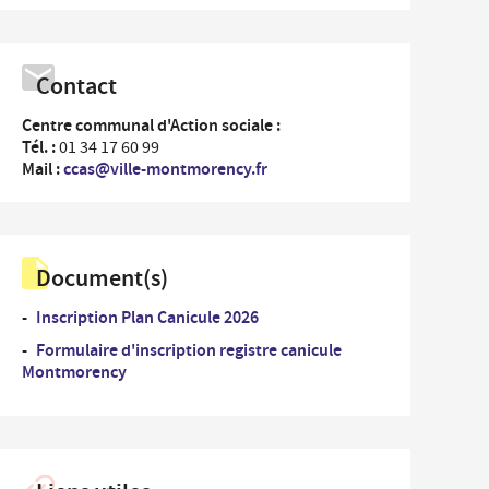
...
rdonnées des Services de la Ville et numéros
Un
es
professionnel
Contact
nementiel
...
Un
iplômes du travail
nouvel
Centre communal d'Action sociale :
arrivant
Tél. :
01 34 17 60 99
ide-greniers
Mail :
ccas@ville-montmorency.fr
ocation et prêt des salles municipales
Document(s)
Inscription Plan Canicule 2026
Formulaire d'inscription registre canicule
Montmorency