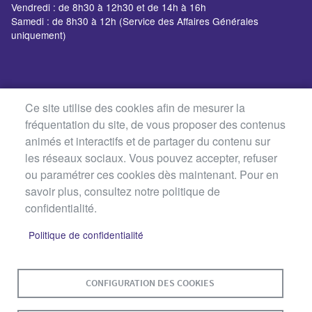
Vendredi : de 8h30 à 12h30 et de 14h à 16h
Samedi : de 8h30 à 12h (Service des Affaires Générales
uniquement)
Ce site utilise des cookies afin de mesurer la
fréquentation du site, de vous proposer des contenus
animés et interactifs et de partager du contenu sur
les réseaux sociaux. Vous pouvez accepter, refuser
ou paramétrer ces cookies dès maintenant. Pour en
savoir plus, consultez notre politique de
confidentialité.
Politique de confidentialité
MENU
PLAN DU SITE
CONTACT
MENTIONS LÉGALES
PIED
CONFIGURATION DES COOKIES
DE
DONNÉES PERSONNELLES
PAGE