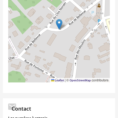
|
©
contributors
Leaflet
OpenStreetMap
Contact