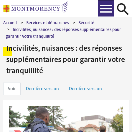
Aller
Recher
au
contenu
Accueil
Services et démarches
Sécurité
principal
Incivilités, nuisances : des réponses supplémentaires pour
garantir votre tranquillité
Incivilités, nuisances : des réponses
supplémentaires pour garantir votre
tranquillité
Onglets
Voir
Dernière version
Dernière version
principaux