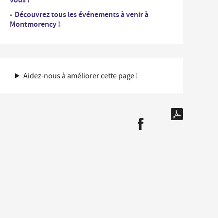
...
rdonnées des Services de la Ville et numéros
Découvrez tous les événements à venir à
Un
es
professionnel
Montmorency !
nementiel
...
Un
iplômes du travail
nouvel
arrivant
ide-greniers
Aidez-nous à améliorer cette page !
ocation et prêt des salles municipales