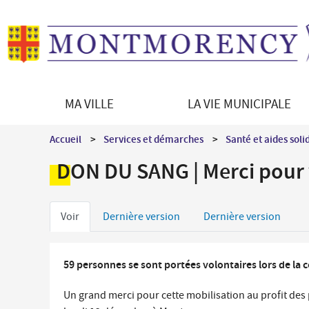
MA VILLE
LA VIE MUNICIPALE
Découvrir Montmorency
Le Maire
Démarches en ligne
Vie culturelle
Accueil
Services et démarches
Santé et aides soli
La ville en bref
Les équipements culturels
Enfance - Education
DON DU SANG | Merci pour 
Histoire de la ville
Programmation culturelle
Portail famille
Patrimoine architectural
Le jumelage
Petite enfance
Onglets
Patrimoine naturel
Direction des Affaires culturelles
Voir
Dernière version
Dernière version
Restauration scolaire
Montmorency en images
Médiations culturelles
principaux
Vie scolaire et périscolaire
Les syndicats intercommunaux
59 personnes se sont portées volontaires lors de la
Séniors / Social
Un grand merci pour cette mobilisation au profit de