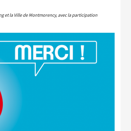
Santé et aides solidaires
Coo
util
g et la Ville de Montmorency, avec la participation
Emploi
Évé
D
V
L