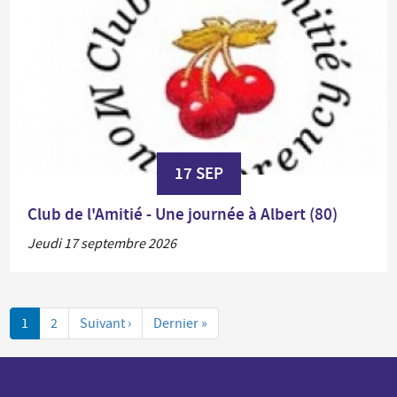
17 SEP
Club de l'Amitié - Une journée à Albert (80)
Jeudi 17 septembre 2026
Pagination
1
2
Suivant ›
Page
Dernier »
Dernière
suivante
page