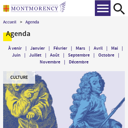
Aller
Recher
au
contenu
Accueil
Agenda
principal
Agenda
À venir
|
Janvier
|
Février
|
Mars
|
Avril
|
Mai
|
Juin
|
Juillet
|
Août
|
Septembre
|
Octobre
|
Novembre
|
Décembre
CULTURE