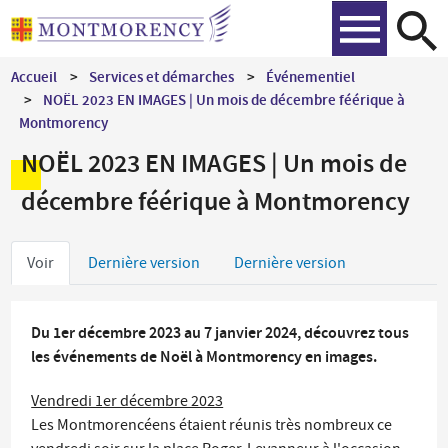
Aller
Recher
au
contenu
Accueil
Services et démarches
Événementiel
principal
NOËL 2023 EN IMAGES | Un mois de décembre féérique à
Montmorency
NOËL 2023 EN IMAGES | Un mois de
décembre féérique à Montmorency
Onglets
Voir
Dernière version
Dernière version
principaux
Du 1er décembre 2023 au 7 janvier 2024, découvrez tous
les événements de Noël à Montmorency en images.
Vendredi 1er décembre 2023
Les Montmorencéens étaient réunis très nombreux ce