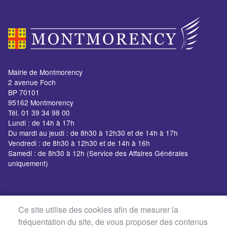
Crèche Les Elfes
Mairie de Montmorency
2 avenue Foch
12 rue des Sablons
BP 70101
95162 Montmorency
Tél. 01 39 34 98 00
Lundi : de 14h à 17h
Du mardi au jeudi : de 8h30 à 12h30 et de 14h à 17h
Vendredi : de 8h30 à 12h30 et de 14h à 16h
Samedi : de 8h30 à 12h (Service des Affaires Générales
uniquement)
Halte-garderie Les
Farfadets
Ce site utilise des cookies afin de mesurer la
21 bis rue de Jaigny
fréquentation du site, de vous proposer des contenus