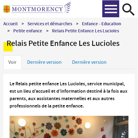
Aller
Recher
au
contenu
Accueil
Services et démarches
Enfance - Education
principal
Petite enfance
Relais Petite Enfance Les Lucioles
Relais Petite Enfance Les Lucioles
Onglets
Voir
Dernière version
Dernière version
principaux
Le Relais petite enfance Les Lucioles, service municipal,
est un lieu d’accueil et d’information destiné à la fois aux
parents, aux assistantes maternelles et aux autres
professionnels de la petite enfance.