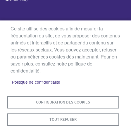
Ce site utilise des cookies afin de mesurer la
fréquentation du site, de vous proposer des contenus
animés et interactifs et de partager du contenu sur
les réseaux sociaux. Vous pouvez accepter, refuser
ou paramétrer ces cookies dès maintenant. Pour en
savoir plus, consultez notre politique de
confidentialité.
Politique de confidentialité
MENU
PLAN DU SITE
CONTACT
MENTIONS LÉGALES
PIED
CONFIGURATION DES COOKIES
DE
DONNÉES PERSONNELLES
PAGE
TOUT REFUSER
ACCESSIBILITÉ : NON CONFORME
COOKIES