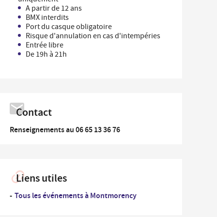
...
A partir de 12 ans
rdonnées des Services de la Ville et numéros
Un
BMX interdits
es
professionnel
Port du casque obligatoire
Risque d'annulation en cas d'intempéries
nementiel
...
Entrée libre
Un
iplômes du travail
De 19h à 21h
nouvel
arrivant
ide-greniers
ocation et prêt des salles municipales
Contact
Renseignements au 06 65 13 36 76
Liens utiles
Tous les événements à Montmorency