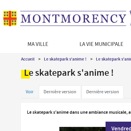
MA VILLE
LA VIE MUNICIPALE
Découvrir Montmorency
Le Maire
Démarches en ligne
Vie culturelle
Accueil
Le skatepark s'anime !
Le skatepark s'ani
La ville en bref
Les équipements culturels
Enfance - Education
Le skatepark s'anime !
Histoire de la ville
Programmation culturelle
Portail famille
Patrimoine architectural
Le jumelage
Petite enfance
Onglets
Patrimoine naturel
Direction des Affaires culturelles
Voir
Dernière version
Dernière version
Restauration scolaire
Montmorency en images
Médiations culturelles
principaux
Vie scolaire et périscolaire
Les syndicats intercommunaux
Le skatepark s'anime dans une ambiance musicale, 
Séniors / Social
Vendred