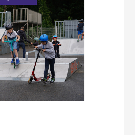
Santé et aides solidaires
Coo
util
Emploi
Évé
D
V
L