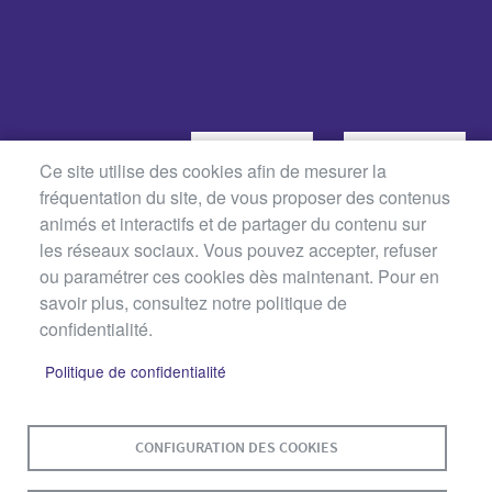
Ce site utilise des cookies afin de mesurer la
fréquentation du site, de vous proposer des contenus
animés et interactifs et de partager du contenu sur
les réseaux sociaux. Vous pouvez accepter, refuser
ou paramétrer ces cookies dès maintenant. Pour en
savoir plus, consultez notre politique de
MENU
confidentialité.
PLAN DU SITE
CONTACT
MENTIONS LÉGALES
PIED
Politique de confidentialité
DE
DONNÉES PERSONNELLES
PAGE
ACCESSIBILITÉ : NON CONFORME
COOKIES
CONFIGURATION DES COOKIES
S'IDENTIFIER