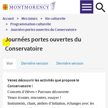
Aller
Recher
au
contenu
Accueil
Mes loisirs
Vie culturelle
principal
Programmation culturelle
Journées portes ouvertes du Conservatoire
Journées portes ouvertes du
Conservatoire
Onglets
Voir
Dernière version
Dernière version
principaux
Venez découvrir les activités que propose le
Conservatoire !
Concerts d’élèves • Parcours découverte
Venez écouter, rencontrer, essayer !
Instruments, chant, ateliers d’initiation, échanges avec les