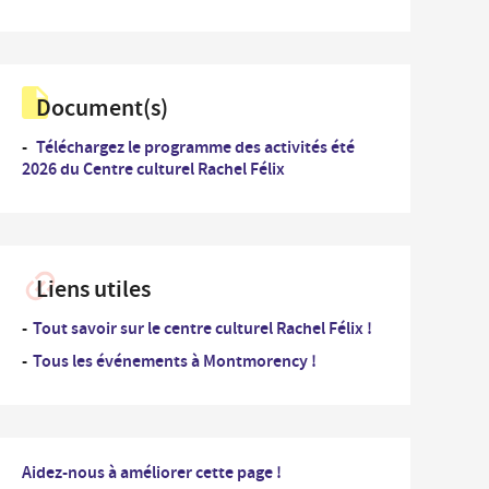
...
rdonnées des Services de la Ville et numéros
Un
es
professionnel
nementiel
...
Document(s)
Un
iplômes du travail
nouvel
arrivant
Téléchargez le programme des activités été
ide-greniers
2026 du Centre culturel Rachel Félix
ocation et prêt des salles municipales
Liens utiles
Tout savoir sur le centre culturel Rachel Félix !
Tous les événements à Montmorency !
Aidez-nous à améliorer cette page !