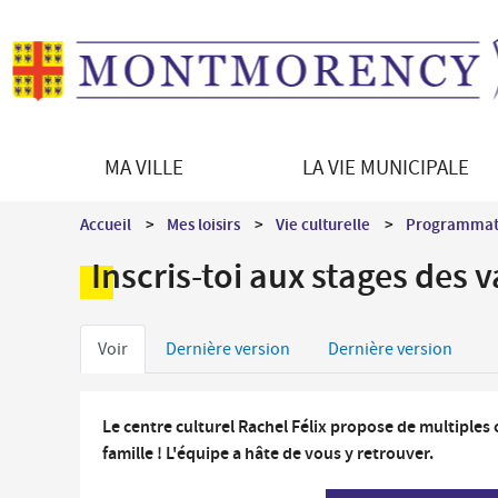
MA VILLE
LA VIE MUNICIPALE
Découvrir Montmorency
Le Maire
Démarches en ligne
Vie culturelle
Accueil
Mes loisirs
Vie culturelle
Programmati
La ville en bref
Les équipements culturels
Enfance - Education
Inscris-toi aux stages des 
Histoire de la ville
Programmation culturelle
Portail famille
Patrimoine architectural
Le jumelage
Petite enfance
Onglets
Patrimoine naturel
Direction des Affaires culturelles
Voir
Dernière version
Dernière version
Restauration scolaire
Montmorency en images
Médiations culturelles
principaux
Vie scolaire et périscolaire
Les syndicats intercommunaux
Le centre culturel Rachel Félix propose de multiples 
famille ! L'équipe a hâte de vous y retrouver.
Séniors / Social