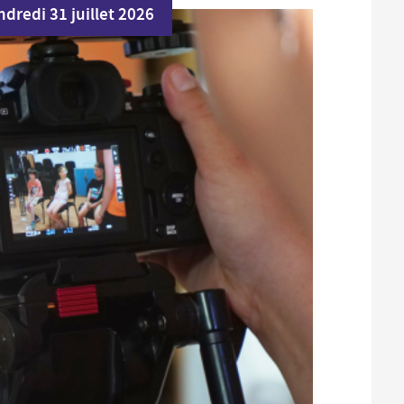
ndredi 31 juillet 2026
Santé et aides solidaires
Coo
util
Emploi
Évé
D
V
L