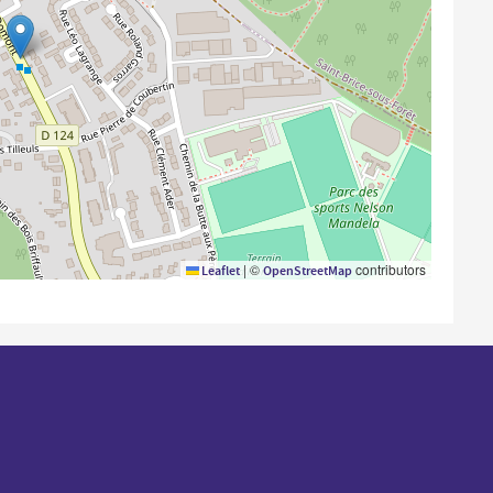
|
©
contributors
Leaflet
OpenStreetMap