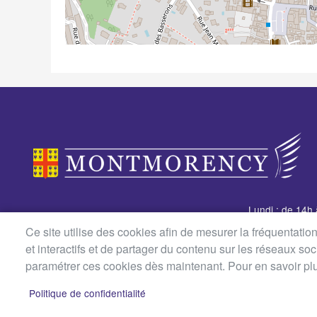
Lundi : de 14h
Mairie de Montmorency
Du mardi au je
Ce site utilise des cookies afin de mesurer la fréquentati
2 avenue Foch
14h à 17h
et interactifs et de partager du contenu sur les réseaux so
BP 70101
Vendredi : de 
paramétrer ces cookies dès maintenant. Pour en savoir plus,
95162 Montmorency
Samedi : de 8h3
Tél. 01 39 34 98 00
Générales uni
Politique de confidentialité
MENU
PLAN DU SITE
CONTACT
MENTIONS