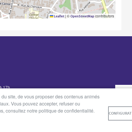
|
©
contributors
Leaflet
OpenStreetMap
 à 17h
udi : de 8h30 à 12h30 et de
on du site, de vous proposer des contenus animés
ciaux. Vous pouvez accepter, refuser ou
8h30 à 12h30 et de 14h à 16h
 consultez notre politique de confidentialité.
0 à 12h (Service des Affaires
CONFIGURAT
quement)
 LÉGALES
DONNÉES PERSONNELLES
ACCESSIBILITÉ : NO