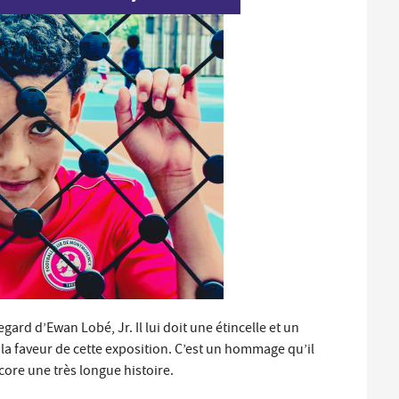
Santé et aides solidaires
Coo
util
Emploi
Évé
D
V
L
ard d’Ewan Lobé, Jr. Il lui doit une étincelle et un
la faveur de cette exposition. C’est un hommage qu’il
core une très longue histoire.