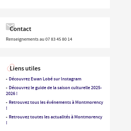
...
rdonnées des Services de la Ville et numéros
Un
es
professionnel
nementiel
...
Contact
Un
iplômes du travail
nouvel
arrivant
Renseignements au 07 83 45 80 14
ide-greniers
ocation et prêt des salles municipales
Liens utiles
Découvrez Ewan Lobé sur Instagram
Découvrez le guide de la saison culturelle 2025-
2026 !
Retrouvez tous les événements à Montmorency
!
Retrouvez toutes les actualités à Montmorency
!