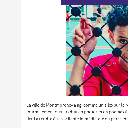
Économie locale
Commerces, entreprises et services
Distribution de produits en circuit court
Démarches administratives liées aux commerces
Le marché
Les événements de vos commerçants
La ville de Montmorency a agi comme un silex sur le reg
fourmillement qu’il traduit en photos et en poèmes à 
tient à rendre à sa vivifiante immédiateté où perce en