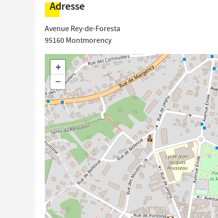
Adresse
Avenue Rey-de-Foresta
95160
Montmorency
+
−