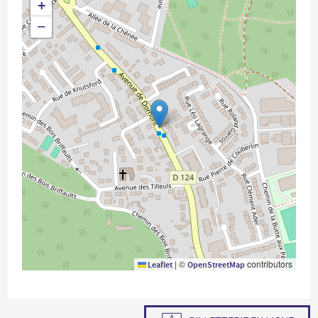
+
−
|
©
contributors
Leaflet
OpenStreetMap