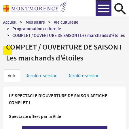
Aller
Recher
au
contenu
Accueil
Mes loisirs
Vie culturelle
principal
Programmation culturelle
COMPLET / OUVERTURE DE SAISON I Les marchands d'étoiles
COMPLET / OUVERTURE DE SAISON I
Les marchands d'étoiles
Onglets
Voir
Dernière version
Dernière version
principaux
LE SPECTACLE D'OUVERTURE DE SAISON AFFICHE
COMPLET !
Spectacle offert par la Ville