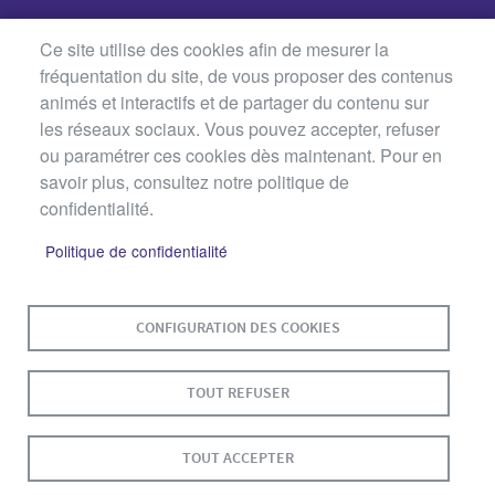
Ce site utilise des cookies afin de mesurer la
fréquentation du site, de vous proposer des contenus
animés et interactifs et de partager du contenu sur
les réseaux sociaux. Vous pouvez accepter, refuser
ou paramétrer ces cookies dès maintenant. Pour en
savoir plus, consultez notre politique de
confidentialité.
Politique de confidentialité
MENU
PLAN DU SITE
CONTACT
MENTIONS LÉGALES
PIED
CONFIGURATION DES COOKIES
DE
DONNÉES PERSONNELLES
PAGE
TOUT REFUSER
ACCESSIBILITÉ : NON CONFORME
COOKIES
S'IDENTIFIER
TOUT ACCEPTER