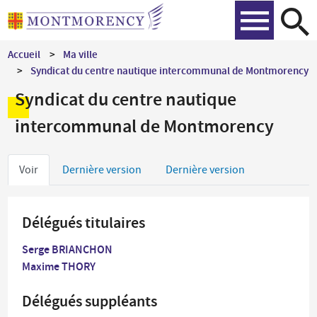
Aller
Recher
au
contenu
Accueil
Ma ville
principal
Syndicat du centre nautique intercommunal de Montmorency
Syndicat du centre nautique
intercommunal de Montmorency
Onglets
Voir
Dernière version
Dernière version
principaux
Délégués titulaires
Serge BRIANCHON
Maxime THORY
Délégués suppléants