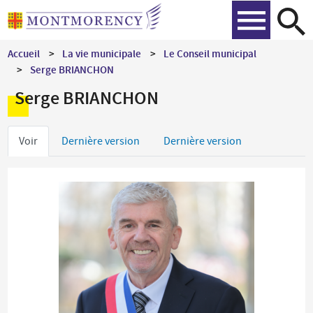
Aller
Recher
au
contenu
Accueil
La vie municipale
Le Conseil municipal
principal
Serge BRIANCHON
Serge BRIANCHON
Onglets
Voir
Dernière version
Dernière version
principaux