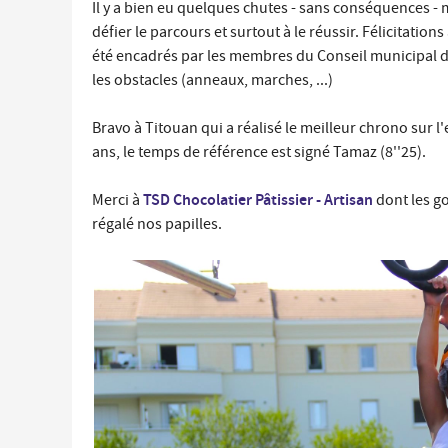
Il y a bien eu quelques chutes - sans conséquences -
Économie locale
défier le parcours et surtout à le réussir. Félicitations
Commerces, entreprises et services
été encadrés par les membres du Conseil municipal de
Distribution de produits en circuit court
les obstacles (anneaux, marches, ...)
Démarches administratives liées aux commerces
Bravo à Titouan qui a réalisé le meilleur chrono sur l
Le marché
ans, le temps de référence est signé Tamaz (8''25).
Les événements de vos commerçants
TSD Chocolatier Pâtissier - Artisan
Merci à
dont les go
régalé nos papilles.