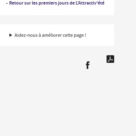
Retour sur les premiers jours de L'Attractiv'été
...
rdonnées des Services de la Ville et numéros
Un
es
professionnel
nementiel
...
Un
iplômes du travail
nouvel
Aidez-nous à améliorer cette page !
arrivant
ide-greniers
ocation et prêt des salles municipales