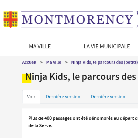
MA VILLE
LA VIE MUNICIPALE
Découvrir Montmorency
Le Maire
Démarches en ligne
Vie culturelle
Accueil
Ma ville
Ninja Kids, le parcours des (petits)
La ville en bref
Les équipements culturels
Enfance - Education
Ninja Kids, le parcours des 
Histoire de la ville
Programmation culturelle
Portail famille
Patrimoine architectural
Le jumelage
Petite enfance
Onglets
Patrimoine naturel
Direction des Affaires culturelles
Voir
Dernière version
Dernière version
Restauration scolaire
Montmorency en images
Médiations culturelles
principaux
Vie scolaire et périscolaire
Les syndicats intercommunaux
Plus de 400 passages ont été dénombrés au départ du
de la Serve.
Séniors / Social