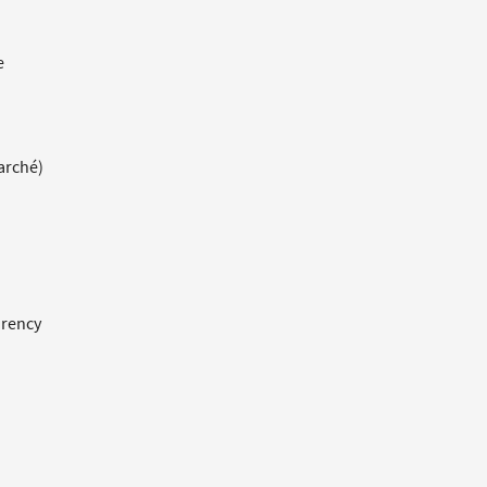
e
arché)
rency