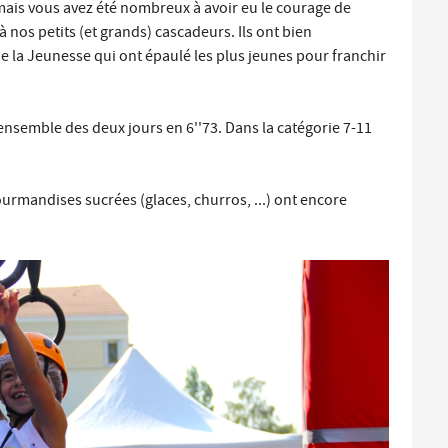
 mais vous avez été nombreux à avoir eu le courage de
Santé et aides solidaires
Coo
 à nos petits (et grands) cascadeurs. Ils ont bien
util
 la Jeunesse qui ont épaulé les plus jeunes pour franchir
Emploi
Évé
D
'ensemble des deux jours en 6''73. Dans la catégorie 7-11
V
L
urmandises sucrées (glaces, churros, ...) ont encore