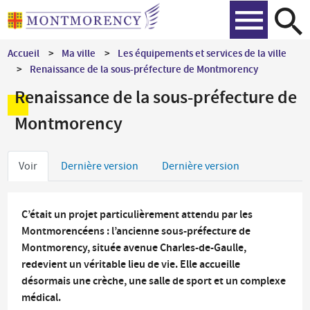
Aller
Recher
au
contenu
Accueil
Ma ville
Les équipements et services de la ville
principal
Renaissance de la sous-préfecture de Montmorency
Renaissance de la sous-préfecture de
Montmorency
Onglets
Voir
Dernière version
Dernière version
principaux
C’était un projet particulièrement attendu par les
Montmorencéens : l’ancienne sous-préfecture de
Montmorency, située avenue Charles-de-Gaulle,
redevient un véritable lieu de vie. Elle accueille
désormais une crèche, une salle de sport et un complexe
médical.