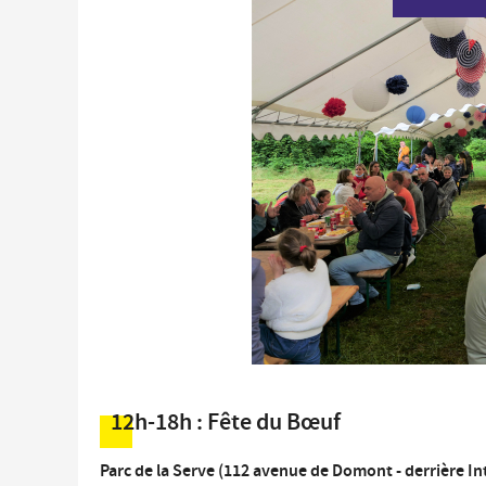
Économie locale
Commerces, entreprises et services
Distribution de produits en circuit court
Démarches administratives liées aux commerces
Le marché
Les événements de vos commerçants
12h-18h : Fête du
Bœuf
Parc de la Serve (112 avenue de Domont - derrière I