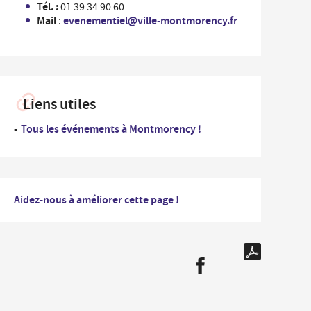
Tél. :
01 39 34 90 60
...
rdonnées des Services de la Ville et numéros
Mail
evenementiel@ville-montmorency.fr
:
Un
es
professionnel
nementiel
...
Un
iplômes du travail
nouvel
arrivant
ide-greniers
Liens utiles
ocation et prêt des salles municipales
Tous les événements à Montmorency !
Aidez-nous à améliorer cette page !