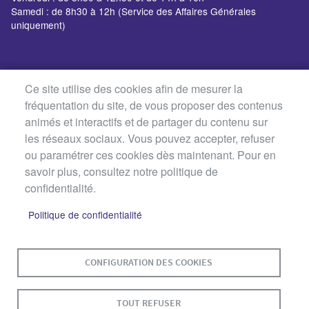
Samedi : de 8h30 à 12h (Service des Affaires Générales
uniquement)
Ce site utilise des cookies afin de mesurer la
fréquentation du site, de vous proposer des contenus
animés et interactifs et de partager du contenu sur
les réseaux sociaux. Vous pouvez accepter, refuser
ou paramétrer ces cookies dès maintenant. Pour en
savoir plus, consultez notre politique de
confidentialité.
Politique de confidentialité
MENU
PLAN DU SITE
CONTACT
MENTIONS LÉGALES
PIED
CONFIGURATION DES COOKIES
DE
DONNÉES PERSONNELLES
PAGE
TOUT REFUSER