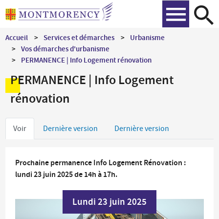
Aller
Recher
au
contenu
Accueil
Services et démarches
Urbanisme
principal
Vos démarches d'urbanisme
PERMANENCE | Info Logement rénovation
PERMANENCE | Info Logement
rénovation
Onglets
Voir
Dernière version
Dernière version
principaux
Prochaine permanence Info Logement Rénovation :
lundi 23 juin 2025 de 14h à 17h.
Lundi 23 juin 2025