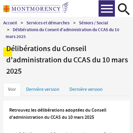
Aller
Recher
au
contenu
Accueil
Services et démarches
Séniors / Social
principal
Délibérations du Conseil d'administration du CCAS du 10
mars 2025
Délibérations du Conseil
d'administration du CCAS du 10 mars
2025
Onglets
Voir
Dernière version
Dernière version
principaux
Retrouvez les délibérations adoptées du Conseil
d'administration du CCAS du 10 mars 2025