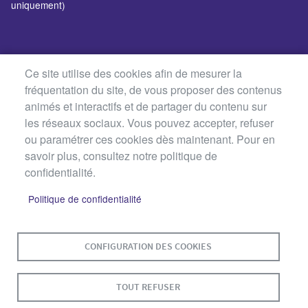
uniquement)
Ce site utilise des cookies afin de mesurer la
fréquentation du site, de vous proposer des contenus
animés et interactifs et de partager du contenu sur
les réseaux sociaux. Vous pouvez accepter, refuser
ou paramétrer ces cookies dès maintenant. Pour en
savoir plus, consultez notre politique de
confidentialité.
Politique de confidentialité
MENU
PLAN DU SITE
CONTACT
MENTIONS LÉGALES
PIED
CONFIGURATION DES COOKIES
DE
DONNÉES PERSONNELLES
PAGE
TOUT REFUSER
ACCESSIBILITÉ : NON CONFORME
COOKIES