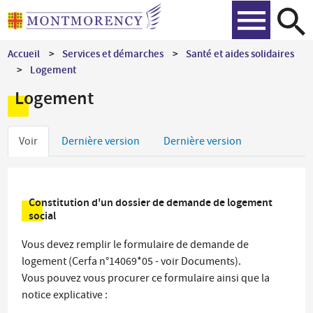
Aller
Recher
au
contenu
Accueil
Services et démarches
Santé et aides solidaires
principal
Logement
Logement
Onglets
Voir
Dernière version
Dernière version
principaux
Constitution d'un dossier de demande de logement
social
Vous devez remplir le formulaire de demande de
logement (Cerfa n°14069*05 - voir Documents).
Vous pouvez vous procurer ce formulaire ainsi que la
notice explicative :