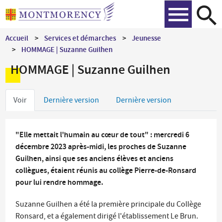
Aller
Recher
au
contenu
Accueil
Services et démarches
Jeunesse
principal
HOMMAGE | Suzanne Guilhen
HOMMAGE | Suzanne Guilhen
Onglets
Voir
Dernière version
Dernière version
principaux
"Elle mettait l'humain au cœur de tout" : mercredi 6
décembre 2023 après-midi, les proches de Suzanne
Guilhen, ainsi que ses anciens élèves et anciens
collègues, étaient réunis au collège Pierre-de-Ronsard
pour lui rendre hommage.
Suzanne Guilhen a été la première principale du Collège
Ronsard, et a également dirigé l'établissement Le Brun.